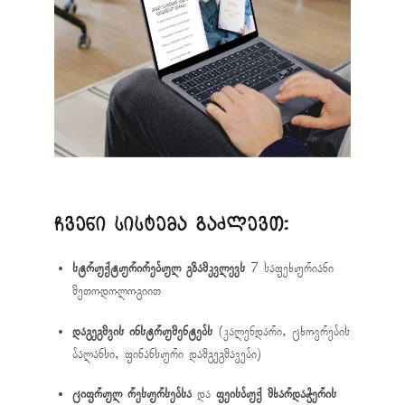
ჩვენი სისტემა გაძლევთ:
სტრუქტურირებულ გზამკვლევს
7 საფეხურიანი
მეთოდოლოგიით
დაგეგმვის ინსტრუმენტებს
(კალენდარი, ცხოვრების
ბალანსი, ფინანსური დამგეგმავები)
ციფრულ რესურსებსა
და
ფეისბუქ მხარდაჭერის