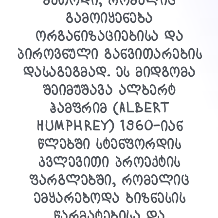
მეთოდი, რომელიც
გამოიყენება
ორგანიზაციებისა და
პიროვნული განვითარების
დასაგეგმად. ეს მიდგომა
შეიმუშავა
ალბერტ
ჰამფრიმ (Albert
Humphrey)
1960-იან
წლებში სტენფორდის
კვლევითი პროექტის
ფარგლებში, რომელიც
ემყარებოდა ბიზნესის
წარმატებისა და