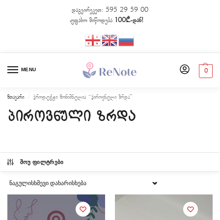
დაგვირეკეთ:
595 29 59 00
უფასო მიწოდება
100₾-დან!
MENU
0
მთავარი
პროდუქტი მონიშნულია “პიროვნული ზრდა”
/
პიროვნული ზრდა
ᲨᲝᲣ ᲤᲘᲚᲢᲠᲔᲑᲘ