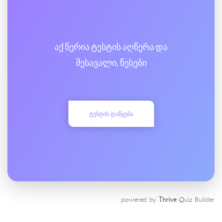
აქ წერია ტესტის აღწერა და
შესავალი, წესები
ᲢᲔᲡᲢᲘᲡ ᲓᲐᲬᲧᲔᲑᲐ
powered by
Thrive
Quiz Builder