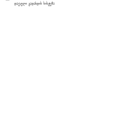
დაცული გადახდის სისტემა
ᲕᲘᲛᲔᲒᲝᲑᲠᲝᲗ
Facebook
Instagram
TikTok
YouTube
© 2023 – giftstore.ge