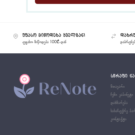
უფასო მიწოდება ყველგან!
დაბრუ
უფასო მიწოდება 100₾-დან
დაბრუნე
ᲡᲬᲠᲐᲤᲘ Ნ
მთავარი
ჩემი კაბინეტი
დახმარება
სასაჩუქრე ბა
კონტაქტი