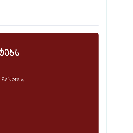
ტებს
ნ ReNote-ი,